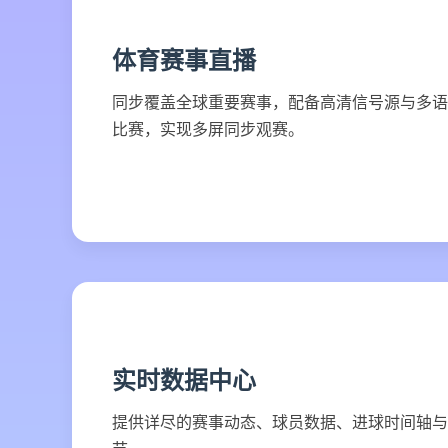
体育赛事直播
同步覆盖全球重要赛事，配备高清信号源与多语
比赛，实现多屏同步观赛。
实时数据中心
提供详尽的赛事动态、球员数据、进球时间轴与