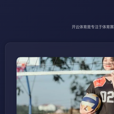
开云体育是专注于体育赛