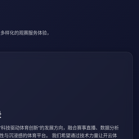
与多样化的观赛服务体验，
景
“科技驱动体育创新”的发展方向，融合赛事直播、数据分析
性与沉浸感的体育平台。 我们希望通过技术力量让开云体