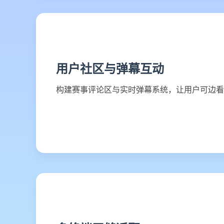
用户社区与弹幕互动
构建赛事评论区与实时弹幕系统，让用户可边看