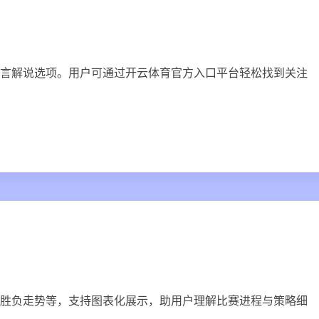
言解说选项。用户可通过开云体育官方入口平台轻松找到关注
胜负走势等，支持图表化展示，助用户理解比赛进程与策略细