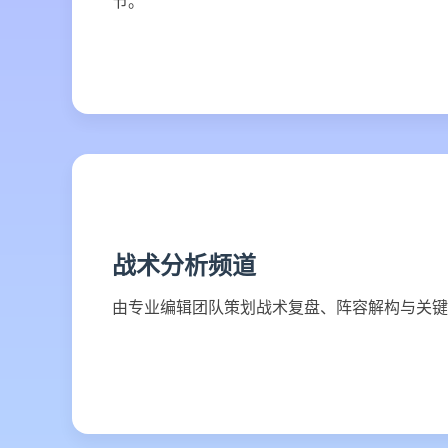
节。
战术分析频道
由专业编辑团队策划战术复盘、阵容解构与关键