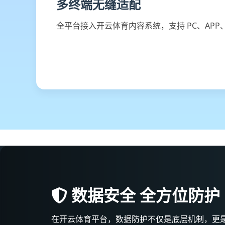
多终端无缝适配
全平台接入开云体育内容系统，支持 PC、APP
数据安全 全方位防护
在开云体育平台，数据防护不仅是底层机制，更