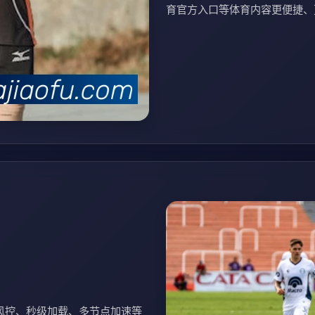
育官方入口等体育内容更便捷、
风控、秒级加载、多节点加速等