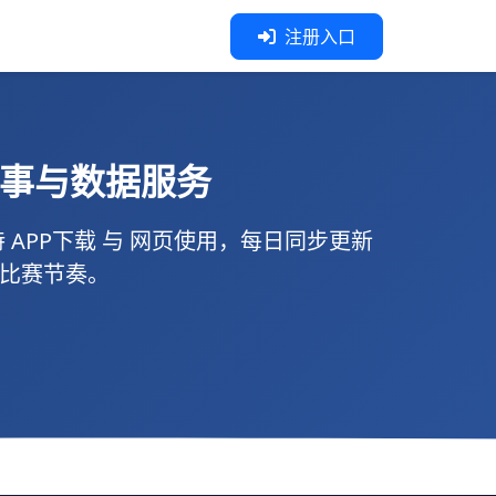
注册入口
赛事与数据服务
持
APP下载
与
网页使用
，每日同步更新
握比赛节奏。