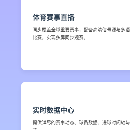
体育赛事直播
同步覆盖全球重要赛事，配备高清信号源与多语
比赛，实现多屏同步观赛。
实时数据中心
提供详尽的赛事动态、球员数据、进球时间轴与