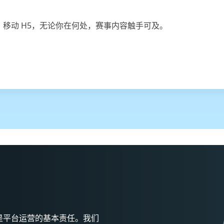
、移动 H5，无论你在何处，赛事内容触手可及。
是平台运营的基本责任。我们