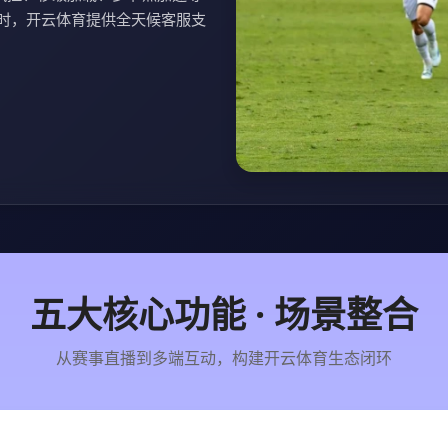
时，开云体育提供全天候客服支
五大核心功能 · 场景整合
从赛事直播到多端互动，构建开云体育生态闭环