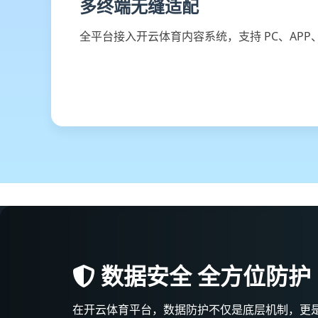
多终端无缝适配
全平台接入开云体育内容系统，支持 PC、APP
数据安全 全方位防护
在开云体育平台，数据防护不仅是底层机制，更