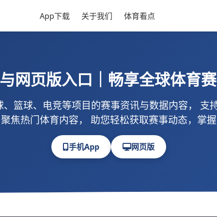
App下载
关于我们
体育看点
P与网页版入口｜畅享全球体育
球、篮球、电竞等项目的赛事资讯与数据内容， 支
聚焦热门体育内容， 助您轻松获取赛事动态，掌
手机App
网页版