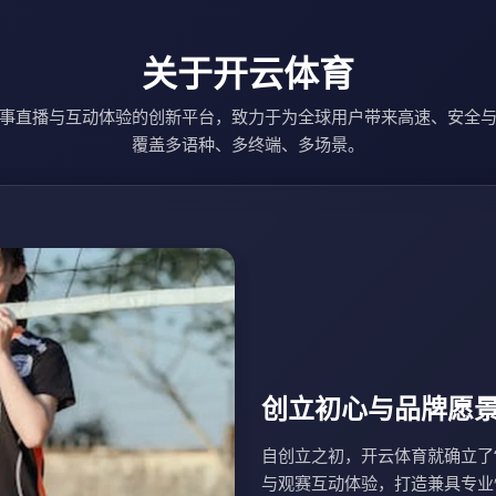
关于开云体育
事直播与互动体验的创新平台，致力于为全球用户带来高速、安全
覆盖多语种、多终端、多场景。
创立初心与品牌愿
自创立之初，开云体育就确立了
与观赛互动体验，打造兼具专业