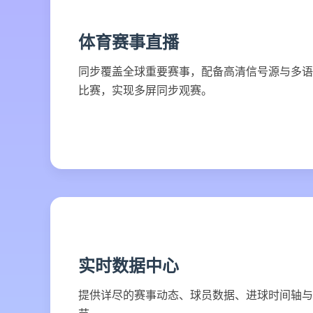
体育赛事直播
同步覆盖全球重要赛事，配备高清信号源与多语
比赛，实现多屏同步观赛。
实时数据中心
提供详尽的赛事动态、球员数据、进球时间轴与