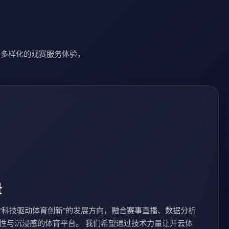
与多样化的观赛服务体验，
景
“科技驱动体育创新”的发展方向，融合赛事直播、数据分析
性与沉浸感的体育平台。 我们希望通过技术力量让开云体