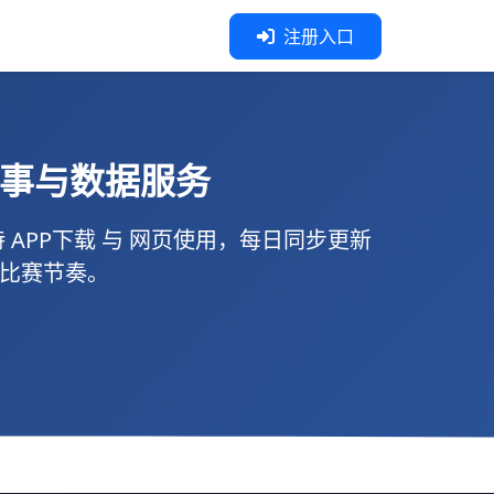
注册入口
赛事与数据服务
持
APP下载
与
网页使用
，每日同步更新
握比赛节奏。