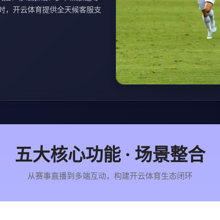
时，开云体育提供全天候客服支
五大核心功能 · 场景整合
从赛事直播到多端互动，构建开云体育生态闭环