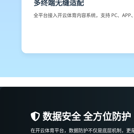
多终端无缝适配
全平台接入开云体育内容系统，支持 PC、APP
数据安全 全方位防护
在开云体育平台，数据防护不仅是底层机制，更