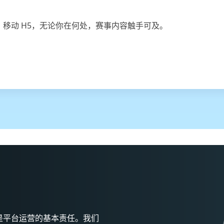
、移动 H5，无论你在何处，赛事内容触手可及。
是平台运营的基本责任。我们