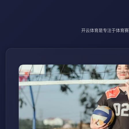
开云体育是专注于体育赛