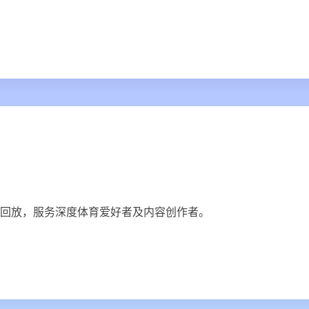
回放，服务深度体育爱好者及内容创作者。