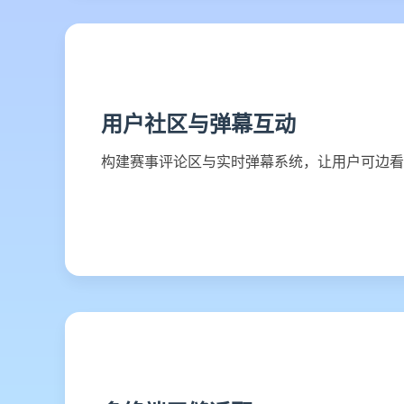
用户社区与弹幕互动
构建赛事评论区与实时弹幕系统，让用户可边看